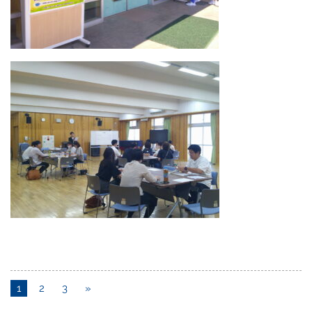
1
2
3
»