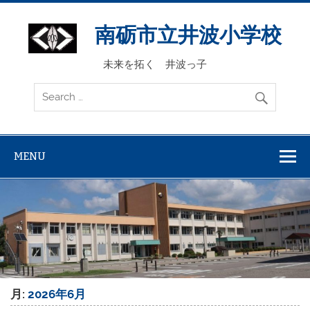
Skip
to
content
南砺市立井波小学校
未来を拓く 井波っ子
MENU
月:
2026年6月