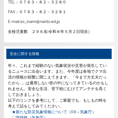
TEL：０７６３－８２－３２８０
FAX：０７６３－８２－３２８１
E-mail:es_inami@nanto.ed.jp
全校児童数 ２９６名(令和８年５月２日現在）
安全に関する情報
年々、これまで経験のない気象状況や災害が発生してい
るニュースに出会います。また、今年度は各地でクマ出
没の情報が頻繁に聞こえてきます。「今まで大丈夫だっ
たから…」は通用しない世の中になってきているのかもし
れません。安全な生活、登下校にむけてアンテナを高く
しておきましょう。
以下のリンクを参考にして、ご家庭でも、もしもの時を
考えて話をしてみてください。
★新たな防災気象情報について（R8～気象庁）
〇雷情報（気象庁）