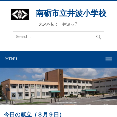
Skip
to
content
南砺市立井波小学校
未来を拓く 井波っ子
MENU
今日の献立（３月９日）