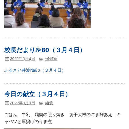
校長だより№80（３月４日）
2022年3月4日
保健室
ふるさと井波№80（３月４日）
今日の献立（３月４日）
2022年3月4日
給食
ごはん 牛乳 鶏肉の照り焼き 切干大根のごま酢あえ キ
ャベツと厚揚げのうま煮