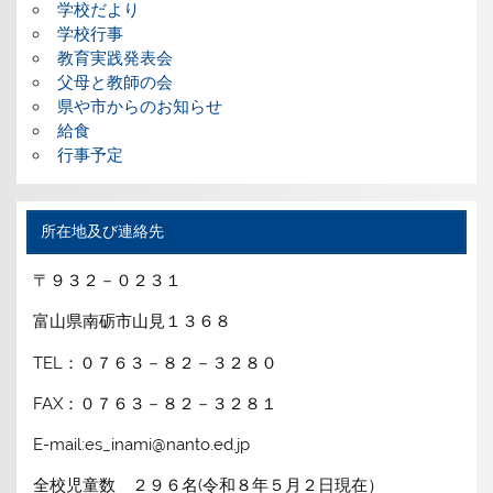
学校だより
学校行事
教育実践発表会
父母と教師の会
県や市からのお知らせ
給食
行事予定
所在地及び連絡先
〒９３２－０２３１
富山県南砺市山見１３６８
TEL：０７６３－８２－３２８０
FAX：０７６３－８２－３２８１
E-mail:es_inami@nanto.ed.jp
全校児童数 ２９６名(令和８年５月２日現在）