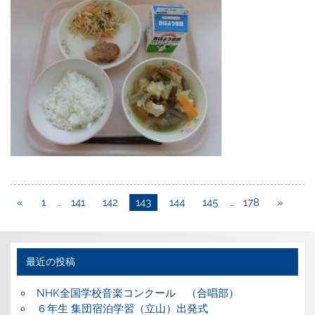
«
1
…
141
142
143
144
145
…
178
»
最近の投稿
NHK全国学校音楽コンクール （合唱部）
６年生 集団宿泊学習（立山）出発式