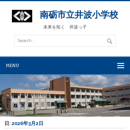
Skip
to
content
南砺市立井波小学校
未来を拓く 井波っ子
MENU
日:
2026年3月2日