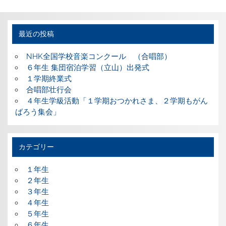
最近の投稿
NHK全国学校音楽コンクール （合唱部）
６年生 集団宿泊学習（立山）出発式
１学期終業式
合唱部壮行会
４年生学級活動「１学期おつかれさま、２学期もがん
ばろう集会」
カテゴリー
１年生
２年生
３年生
４年生
５年生
６年生