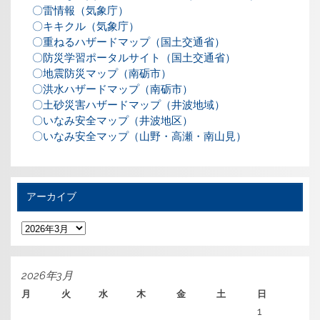
〇雷情報（気象庁）
〇キキクル（気象庁）
〇重ねるハザードマップ（国土交通省）
〇防災学習ポータルサイト（国土交通省）
〇地震防災マップ（南砺市）
〇洪水ハザードマップ（南砺市）
〇土砂災害ハザードマップ（井波地域）
〇いなみ安全マップ（井波地区）
〇いなみ安全マップ（山野・高瀬・南山見）
アーカイブ
ア
ー
カ
イ
ブ
2026年3月
月
火
水
木
金
土
日
1