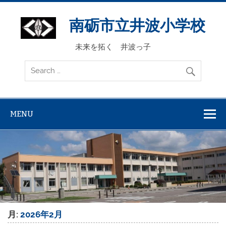
Skip
to
content
南砺市立井波小学校
未来を拓く 井波っ子
MENU
月:
2026年2月