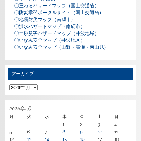
〇重ねるハザードマップ（国土交通省）
〇防災学習ポータルサイト（国土交通省）
〇地震防災マップ（南砺市）
〇洪水ハザードマップ（南砺市）
〇土砂災害ハザードマップ（井波地域）
〇いなみ安全マップ（井波地区）
〇いなみ安全マップ（山野・高瀬・南山見）
アーカイブ
ア
ー
カ
イ
ブ
2026年1月
月
火
水
木
金
土
日
1
2
3
4
5
6
7
8
9
10
11
12
13
14
15
16
17
18