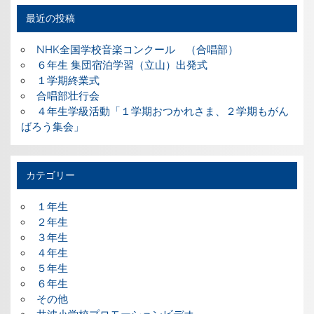
最近の投稿
NHK全国学校音楽コンクール （合唱部）
６年生 集団宿泊学習（立山）出発式
１学期終業式
合唱部壮行会
４年生学級活動「１学期おつかれさま、２学期もがん
ばろう集会」
カテゴリー
１年生
２年生
３年生
４年生
５年生
６年生
その他