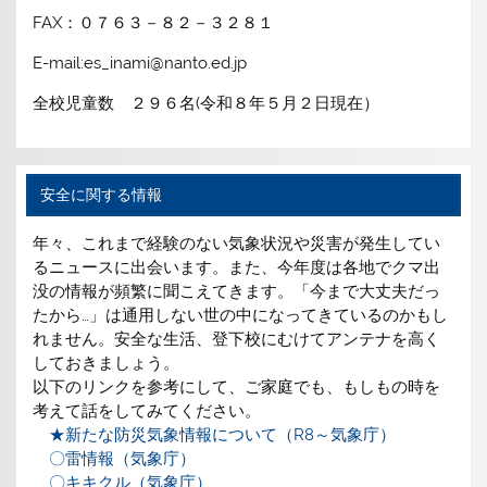
FAX：０７６３－８２－３２８１
E-mail:es_inami@nanto.ed.jp
全校児童数 ２９６名(令和８年５月２日現在）
安全に関する情報
年々、これまで経験のない気象状況や災害が発生してい
るニュースに出会います。また、今年度は各地でクマ出
没の情報が頻繁に聞こえてきます。「今まで大丈夫だっ
たから…」は通用しない世の中になってきているのかもし
れません。安全な生活、登下校にむけてアンテナを高く
しておきましょう。
以下のリンクを参考にして、ご家庭でも、もしもの時を
考えて話をしてみてください。
★新たな防災気象情報について（R8～気象庁）
〇雷情報（気象庁）
〇キキクル（気象庁）