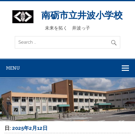
Skip
to
content
南砺市立井波小学校
未来を拓く 井波っ子
MENU
日:
2025年2月12日