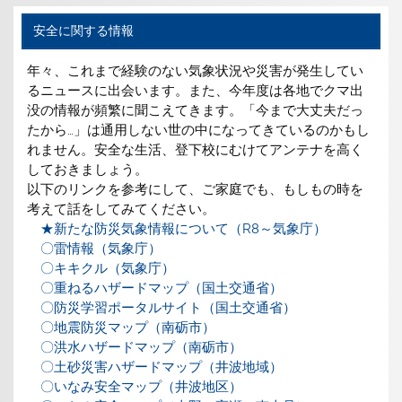
安全に関する情報
年々、これまで経験のない気象状況や災害が発生してい
るニュースに出会います。また、今年度は各地でクマ出
没の情報が頻繁に聞こえてきます。「今まで大丈夫だっ
たから…」は通用しない世の中になってきているのかもし
れません。安全な生活、登下校にむけてアンテナを高く
しておきましょう。
以下のリンクを参考にして、ご家庭でも、もしもの時を
考えて話をしてみてください。
★新たな防災気象情報について（R8～気象庁）
〇雷情報（気象庁）
〇キキクル（気象庁）
〇重ねるハザードマップ（国土交通省）
〇防災学習ポータルサイト（国土交通省）
〇地震防災マップ（南砺市）
〇洪水ハザードマップ（南砺市）
〇土砂災害ハザードマップ（井波地域）
〇いなみ安全マップ（井波地区）