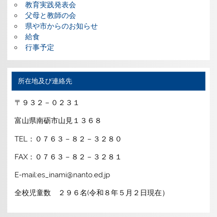
教育実践発表会
父母と教師の会
県や市からのお知らせ
給食
行事予定
所在地及び連絡先
〒９３２－０２３１
富山県南砺市山見１３６８
TEL：０７６３－８２－３２８０
FAX：０７６３－８２－３２８１
E-mail:es_inami@nanto.ed.jp
全校児童数 ２９６名(令和８年５月２日現在）