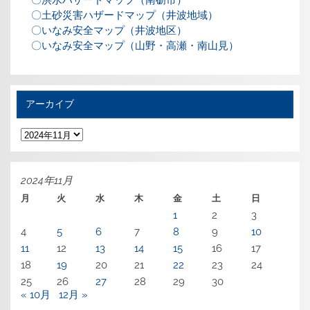
〇洪水ハザードマップ（南砺市）
〇土砂災害ハザードマップ（井波地域）
〇いなみ安全マップ（井波地区）
〇いなみ安全マップ（山野・高瀬・南山見）
アーカイブ
ア
ー
カ
イ
ブ
2024年11月
月
火
水
木
金
土
日
1
2
3
4
5
6
7
8
9
10
11
12
13
14
15
16
17
18
19
20
21
22
23
24
25
26
27
28
29
30
« 10月
12月 »