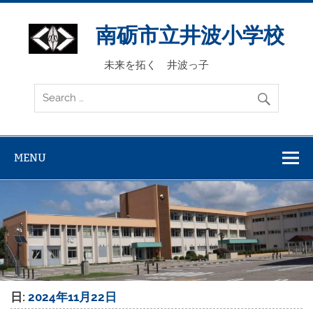
Skip
to
content
南砺市立井波小学校
未来を拓く 井波っ子
MENU
日:
2024年11月22日