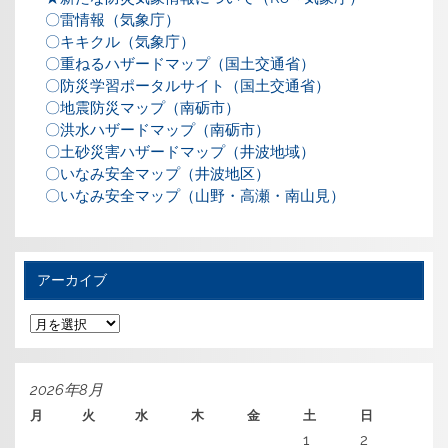
〇雷情報（気象庁）
〇キキクル（気象庁）
〇重ねるハザードマップ（国土交通省）
〇防災学習ポータルサイト（国土交通省）
〇地震防災マップ（南砺市）
〇洪水ハザードマップ（南砺市）
〇土砂災害ハザードマップ（井波地域）
〇いなみ安全マップ（井波地区）
〇いなみ安全マップ（山野・高瀬・南山見）
アーカイブ
ア
ー
カ
イ
ブ
2026年8月
月
火
水
木
金
土
日
1
2