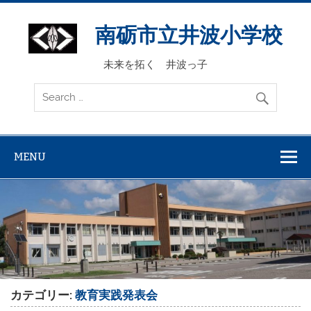
Skip
to
content
南砺市立井波小学校
未来を拓く 井波っ子
MENU
カテゴリー:
教育実践発表会