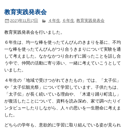
教育実践発表会
2023年11月17日
４年生
,
６年生
,
教育実践発表会
教育実践発表会を行いました。
６年生は、均一な棒を使ったてんびんのきまりを基に、不均
一な棒を使ったてんびんがつり合うきまりについて実験を通
して考えました。なかなかつり合わずに困ったことを話し合
う中で、仲間の活動に寄り添い、一緒に考えていこうとして
いました。
４年生の「地域で受けつがれてきたもの」では、「太子伝」
や「太子伝観光祭」について学習しています。子供たちは、
「太子伝」が長く続いている理由や、「木遣り踊り町流し」
が復活したことについて、資料を読み深め、家で調べたりイ
ンタビューしたりしながら、人々の思いを一生懸命に考えま
した。
どちらの学年も、意欲的に学習に取り組んでいる姿が見られ