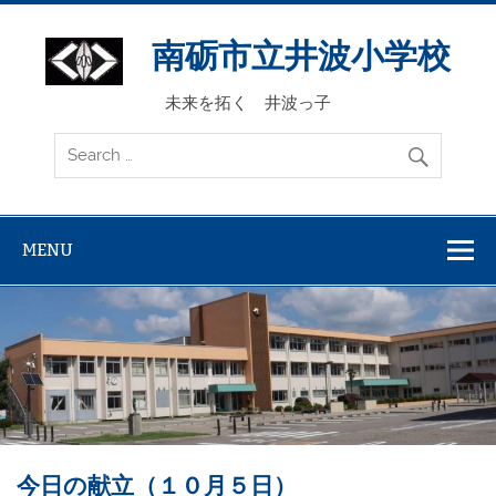
Skip
to
content
南砺市立井波小学校
未来を拓く 井波っ子
MENU
今日の献立（１０月５日）