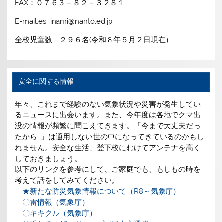
FAX：０７６３－８２－３２８１
E-mail:es_inami@nanto.ed.jp
全校児童数 ２９６名(令和８年５月２日現在）
安全に関する情報
年々、これまで経験のない気象状況や災害が発生してい
るニュースに出会います。また、今年度は各地でクマ出
没の情報が頻繁に聞こえてきます。「今まで大丈夫だっ
たから…」は通用しない世の中になってきているのかもし
れません。安全な生活、登下校にむけてアンテナを高く
しておきましょう。
以下のリンクを参考にして、ご家庭でも、もしもの時を
考えて話をしてみてください。
★新たな防災気象情報について（R8～気象庁）
〇雷情報（気象庁）
〇キキクル（気象庁）