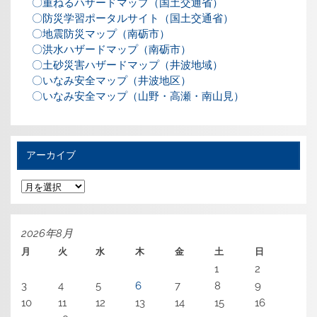
〇重ねるハザードマップ（国土交通省）
〇防災学習ポータルサイト（国土交通省）
〇地震防災マップ（南砺市）
〇洪水ハザードマップ（南砺市）
〇土砂災害ハザードマップ（井波地域）
〇いなみ安全マップ（井波地区）
〇いなみ安全マップ（山野・高瀬・南山見）
アーカイブ
ア
ー
カ
イ
ブ
2026年8月
月
火
水
木
金
土
日
1
2
3
4
5
6
7
8
9
10
11
12
13
14
15
16