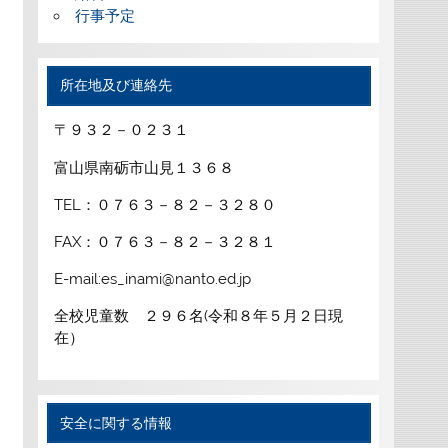
行事予定
所在地及び連絡先
〒９３２－０２３１
富山県南砺市山見１３６８
TEL：０７６３－８２－３２８０
FAX：０７６３－８２－３２８１
E-mail:es_inami@nanto.ed.jp
全校児童数 ２９６名(令和８年５月２日現
在）
安全に関する情報