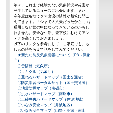
年々、これまで経験のない気象状況や災害が
発生しているニュースに出会います。また、
今年度は各地でクマ出没の情報が頻繁に聞こ
えてきます。「今まで大丈夫だったから…」は
通用しない世の中になってきているのかもし
れません。安全な生活、登下校にむけてアン
テナを高くしておきましょう。
以下のリンクを参考にして、ご家庭でも、も
しもの時を考えて話をしてみてください。
★新たな防災気象情報について（R8～気象
庁）
〇雷情報（気象庁）
〇キキクル（気象庁）
〇重ねるハザードマップ（国土交通省）
〇防災学習ポータルサイト（国土交通省）
〇地震防災マップ（南砺市）
〇洪水ハザードマップ（南砺市）
〇土砂災害ハザードマップ（井波地域）
〇いなみ安全マップ（井波地区）
〇いなみ安全マップ（山野・高瀬・南山