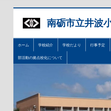
Skip
to
content
南砺市立井波
ホーム
学校紹介
学校だより
行事予定
部活動の拠点校化について