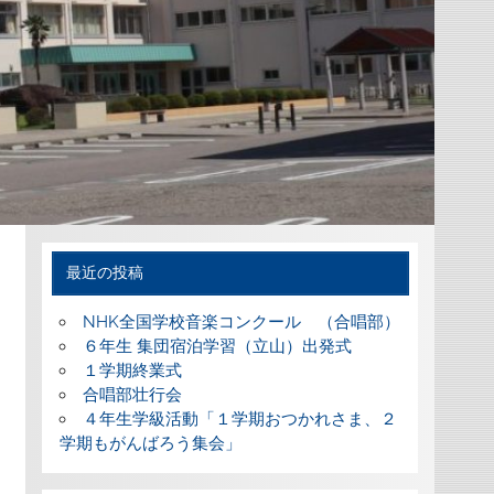
最近の投稿
NHK全国学校音楽コンクール （合唱部）
６年生 集団宿泊学習（立山）出発式
１学期終業式
合唱部壮行会
４年生学級活動「１学期おつかれさま、２
学期もがんばろう集会」