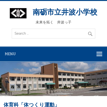
Skip
to
content
南砺市立井波小学校
未来を拓く 井波っ子
MENU
体育科「体つくり運動」