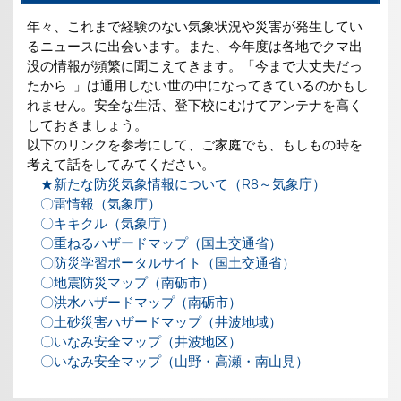
年々、これまで経験のない気象状況や災害が発生してい
るニュースに出会います。また、今年度は各地でクマ出
没の情報が頻繁に聞こえてきます。「今まで大丈夫だっ
たから…」は通用しない世の中になってきているのかもし
れません。安全な生活、登下校にむけてアンテナを高く
しておきましょう。
以下のリンクを参考にして、ご家庭でも、もしもの時を
考えて話をしてみてください。
★新たな防災気象情報について（R8～気象庁）
〇雷情報（気象庁）
〇キキクル（気象庁）
〇重ねるハザードマップ（国土交通省）
〇防災学習ポータルサイト（国土交通省）
〇地震防災マップ（南砺市）
〇洪水ハザードマップ（南砺市）
〇土砂災害ハザードマップ（井波地域）
〇いなみ安全マップ（井波地区）
〇いなみ安全マップ（山野・高瀬・南山見）