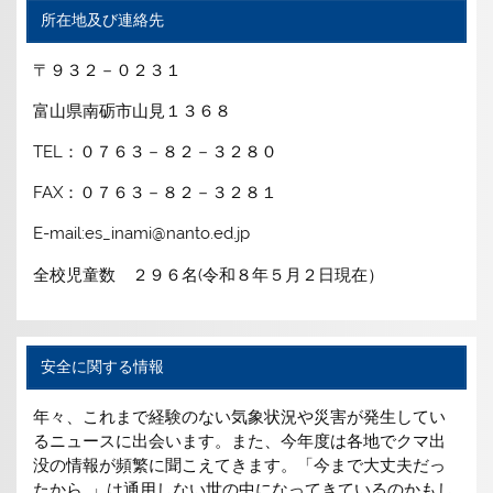
所在地及び連絡先
〒９３２－０２３１
富山県南砺市山見１３６８
TEL：０７６３－８２－３２８０
FAX：０７６３－８２－３２８１
E-mail:es_inami@nanto.ed.jp
全校児童数 ２９６名(令和８年５月２日現在）
安全に関する情報
年々、これまで経験のない気象状況や災害が発生してい
るニュースに出会います。また、今年度は各地でクマ出
没の情報が頻繁に聞こえてきます。「今まで大丈夫だっ
たから…」は通用しない世の中になってきているのかもし