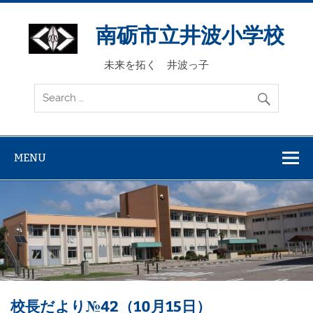
Skip
to
content
南砺市立井波小学校
未来を拓く 井波っ子
MENU
校長だより№42（10月15日）