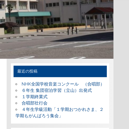
最近の投稿
NHK全国学校音楽コンクール （合唱部）
６年生 集団宿泊学習（立山）出発式
１学期終業式
合唱部壮行会
４年生学級活動「１学期おつかれさま、２
学期もがんばろう集会」