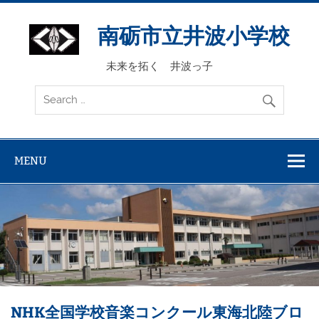
Skip
to
content
南砺市立井波小学校
未来を拓く 井波っ子
MENU
NHK全国学校音楽コンクール東海北陸ブロ