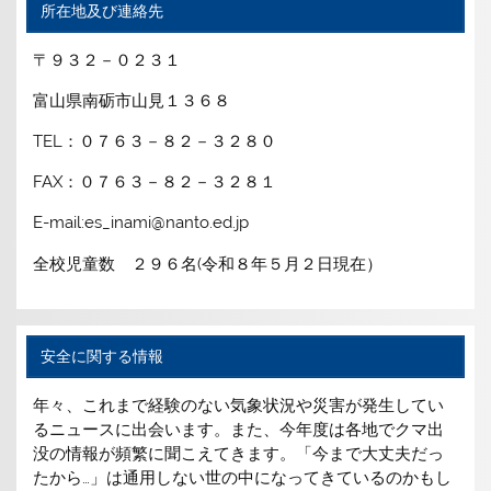
所在地及び連絡先
〒９３２－０２３１
富山県南砺市山見１３６８
TEL：０７６３－８２－３２８０
FAX：０７６３－８２－３２８１
E-mail:es_inami@nanto.ed.jp
全校児童数 ２９６名(令和８年５月２日現在）
安全に関する情報
年々、これまで経験のない気象状況や災害が発生してい
るニュースに出会います。また、今年度は各地でクマ出
没の情報が頻繁に聞こえてきます。「今まで大丈夫だっ
たから…」は通用しない世の中になってきているのかもし