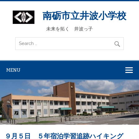
Skip
to
content
南砺市立井波小学校
未来を拓く 井波っ子
MENU
９月５日 ５年宿泊学習追跡ハイキング