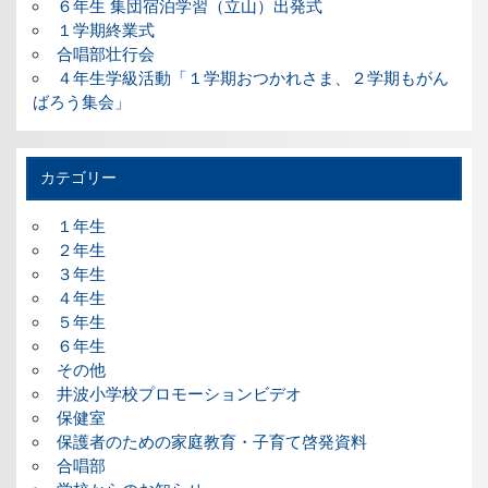
６年生 集団宿泊学習（立山）出発式
１学期終業式
合唱部壮行会
４年生学級活動「１学期おつかれさま、２学期もがん
ばろう集会」
カテゴリー
１年生
２年生
３年生
４年生
５年生
６年生
その他
井波小学校プロモーションビデオ
保健室
保護者のための家庭教育・子育て啓発資料
合唱部