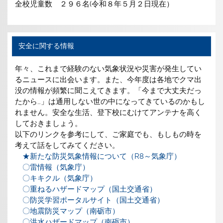
全校児童数 ２９６名(令和８年５月２日現在）
安全に関する情報
年々、これまで経験のない気象状況や災害が発生してい
るニュースに出会います。また、今年度は各地でクマ出
没の情報が頻繁に聞こえてきます。「今まで大丈夫だっ
たから…」は通用しない世の中になってきているのかもし
れません。安全な生活、登下校にむけてアンテナを高く
しておきましょう。
以下のリンクを参考にして、ご家庭でも、もしもの時を
考えて話をしてみてください。
★新たな防災気象情報について（R8～気象庁）
〇雷情報（気象庁）
〇キキクル（気象庁）
〇重ねるハザードマップ（国土交通省）
〇防災学習ポータルサイト（国土交通省）
〇地震防災マップ（南砺市）
〇洪水ハザードマップ（南砺市）