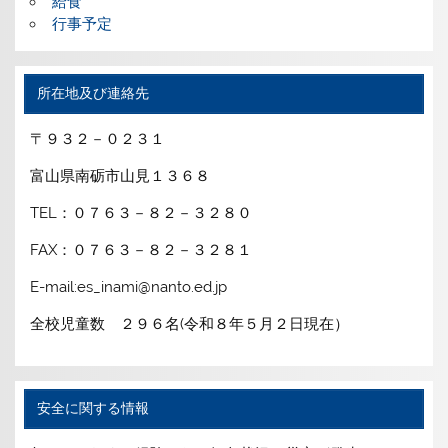
給食
行事予定
所在地及び連絡先
〒９３２－０２３１
富山県南砺市山見１３６８
TEL：０７６３－８２－３２８０
FAX：０７６３－８２－３２８１
E-mail:es_inami@nanto.ed.jp
全校児童数 ２９６名(令和８年５月２日現在）
安全に関する情報