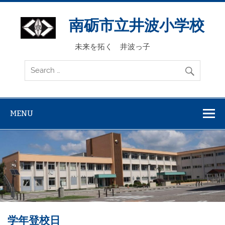
Skip
to
content
南砺市立井波小学校
未来を拓く 井波っ子
MENU
学年登校日