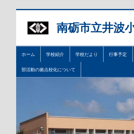
Skip
to
content
南砺市立井波
ホーム
学校紹介
学校だより
行事予定
部活動の拠点校化について