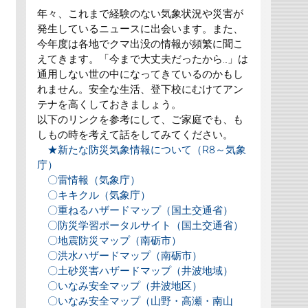
年々、これまで経験のない気象状況や災害が
発生しているニュースに出会います。また、
今年度は各地でクマ出没の情報が頻繁に聞こ
えてきます。「今まで大丈夫だったから…」は
通用しない世の中になってきているのかもし
れません。安全な生活、登下校にむけてアン
テナを高くしておきましょう。
以下のリンクを参考にして、ご家庭でも、も
しもの時を考えて話をしてみてください。
★新たな防災気象情報について（R8～気象
庁）
〇雷情報（気象庁）
〇キキクル（気象庁）
〇重ねるハザードマップ（国土交通省）
〇防災学習ポータルサイト（国土交通省）
〇地震防災マップ（南砺市）
〇洪水ハザードマップ（南砺市）
〇土砂災害ハザードマップ（井波地域）
〇いなみ安全マップ（井波地区）
〇いなみ安全マップ（山野・高瀬・南山