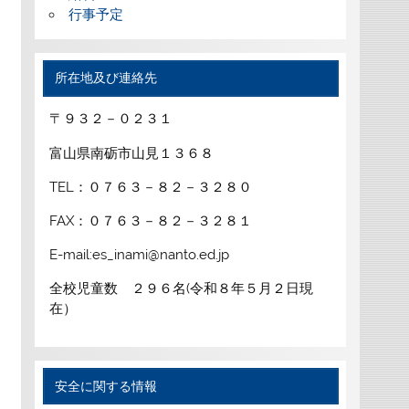
行事予定
所在地及び連絡先
〒９３２－０２３１
富山県南砺市山見１３６８
TEL：０７６３－８２－３２８０
FAX：０７６３－８２－３２８１
E-mail:es_inami@nanto.ed.jp
全校児童数 ２９６名(令和８年５月２日現
在）
安全に関する情報