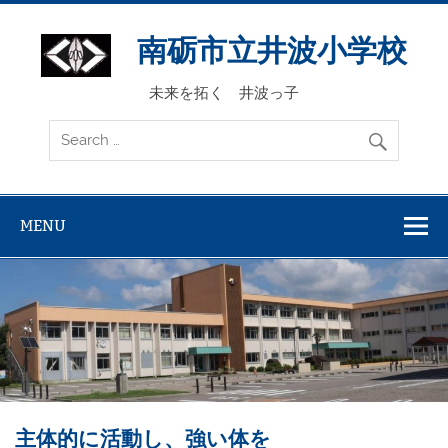
Skip
to
content
南砺市立井波小学校
未来を拓く 井波っ子
MENU
主体的に活動し、強い体を