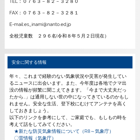
TEL：０７６３－８２－３２８０
FAX：０７６３－８２－３２８１
E-mail:es_inami@nanto.ed.jp
全校児童数 ２９６名(令和８年５月２日現在）
安全に関する情報
年々、これまで経験のない気象状況や災害が発生してい
るニュースに出会います。また、今年度は各地でクマ出
没の情報が頻繁に聞こえてきます。「今まで大丈夫だっ
たから…」は通用しない世の中になってきているのかもし
れません。安全な生活、登下校にむけてアンテナを高く
しておきましょう。
以下のリンクを参考にして、ご家庭でも、もしもの時を
考えて話をしてみてください。
★新たな防災気象情報について（R8～気象庁）
〇雷情報（気象庁）