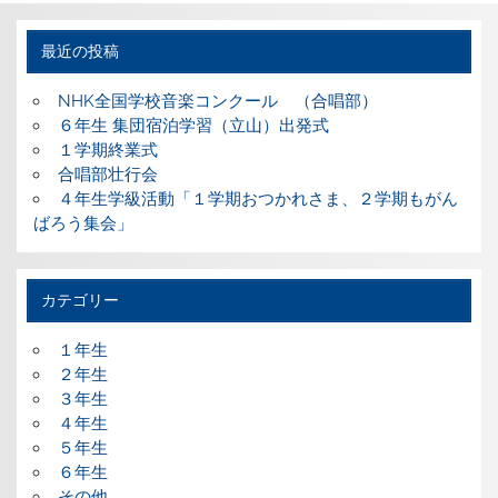
最近の投稿
NHK全国学校音楽コンクール （合唱部）
６年生 集団宿泊学習（立山）出発式
１学期終業式
合唱部壮行会
４年生学級活動「１学期おつかれさま、２学期もがん
ばろう集会」
カテゴリー
１年生
２年生
３年生
４年生
５年生
６年生
その他