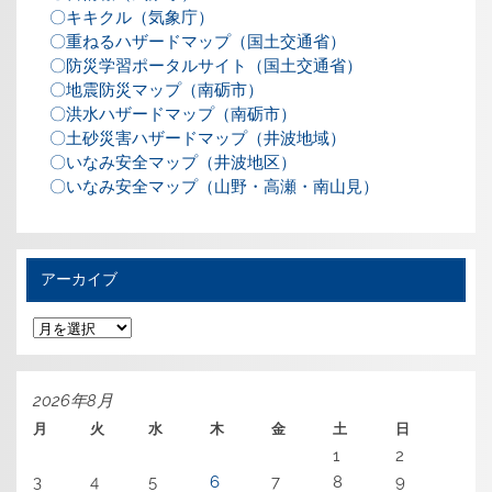
〇キキクル（気象庁）
〇重ねるハザードマップ（国土交通省）
〇防災学習ポータルサイト（国土交通省）
〇地震防災マップ（南砺市）
〇洪水ハザードマップ（南砺市）
〇土砂災害ハザードマップ（井波地域）
〇いなみ安全マップ（井波地区）
〇いなみ安全マップ（山野・高瀬・南山見）
アーカイブ
ア
ー
カ
イ
ブ
2026年8月
月
火
水
木
金
土
日
1
2
3
4
5
6
7
8
9