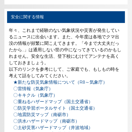
安全に関する情報
年々、これまで経験のない気象状況や災害が発生してい
るニュースに出会います。また、今年度は各地でクマ出
没の情報が頻繁に聞こえてきます。「今まで大丈夫だっ
たから…」は通用しない世の中になってきているのかもし
れません。安全な生活、登下校にむけてアンテナを高く
しておきましょう。
以下のリンクを参考にして、ご家庭でも、もしもの時を
考えて話をしてみてください。
★新たな防災気象情報について（R8～気象庁）
〇雷情報（気象庁）
〇キキクル（気象庁）
〇重ねるハザードマップ（国土交通省）
〇防災学習ポータルサイト（国土交通省）
〇地震防災マップ（南砺市）
〇洪水ハザードマップ（南砺市）
〇土砂災害ハザードマップ（井波地域）