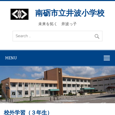
Skip
to
content
南砺市立井波小学校
未来を拓く 井波っ子
MENU
校外学習（３年生）