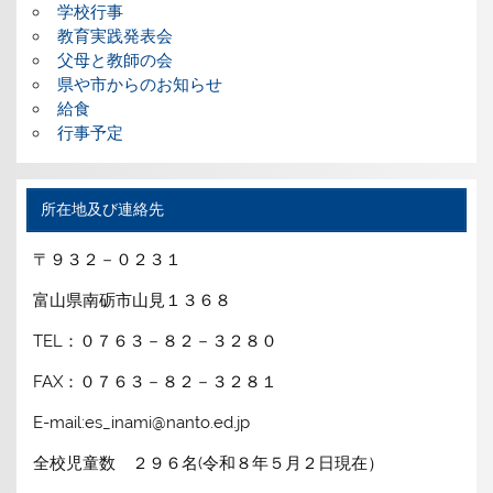
学校行事
教育実践発表会
父母と教師の会
県や市からのお知らせ
給食
行事予定
所在地及び連絡先
〒９３２－０２３１
富山県南砺市山見１３６８
TEL：０７６３－８２－３２８０
FAX：０７６３－８２－３２８１
E-mail:es_inami@nanto.ed.jp
全校児童数 ２９６名(令和８年５月２日現在）