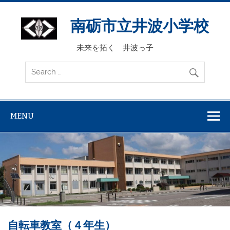
Skip
to
content
南砺市立井波小学校
未来を拓く 井波っ子
MENU
自転車教室（４年生）