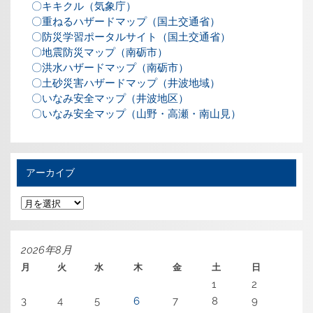
〇キキクル（気象庁）
〇重ねるハザードマップ（国土交通省）
〇防災学習ポータルサイト（国土交通省）
〇地震防災マップ（南砺市）
〇洪水ハザードマップ（南砺市）
〇土砂災害ハザードマップ（井波地域）
〇いなみ安全マップ（井波地区）
〇いなみ安全マップ（山野・高瀬・南山見）
アーカイブ
ア
ー
カ
イ
ブ
2026年8月
月
火
水
木
金
土
日
1
2
3
4
5
6
7
8
9