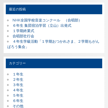
最近の投稿
NHK全国学校音楽コンクール （合唱部）
６年生 集団宿泊学習（立山）出発式
１学期終業式
合唱部壮行会
４年生学級活動「１学期おつかれさま、２学期もがん
ばろう集会」
カテゴリー
１年生
２年生
３年生
４年生
５年生
６年生
その他