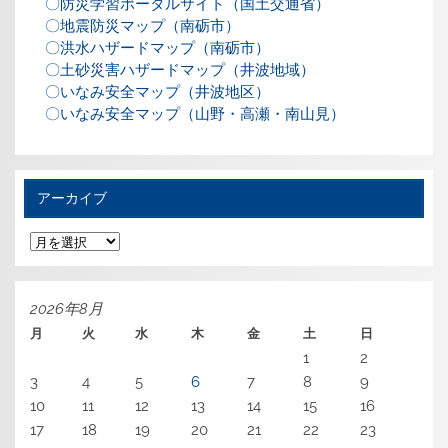
〇防災学習ポータルサイト（国土交通省）
〇地震防災マップ（南砺市）
〇洪水ハザードマップ（南砺市）
〇土砂災害ハザードマップ（井波地域）
〇いなみ安全マップ（井波地区）
〇いなみ安全マップ（山野・高瀬・南山見）
アーカイブ
ア
ー
カ
イ
ブ
2026年8月
月
火
水
木
金
土
日
1
2
3
4
5
6
7
8
9
10
11
12
13
14
15
16
17
18
19
20
21
22
23