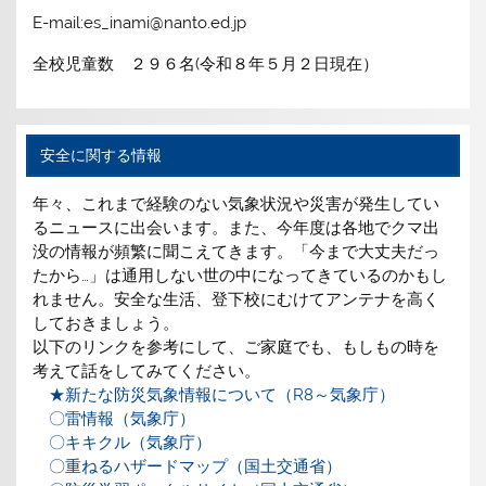
E-mail:es_inami@nanto.ed.jp
全校児童数 ２９６名(令和８年５月２日現在）
安全に関する情報
年々、これまで経験のない気象状況や災害が発生してい
るニュースに出会います。また、今年度は各地でクマ出
没の情報が頻繁に聞こえてきます。「今まで大丈夫だっ
たから…」は通用しない世の中になってきているのかもし
れません。安全な生活、登下校にむけてアンテナを高く
しておきましょう。
以下のリンクを参考にして、ご家庭でも、もしもの時を
考えて話をしてみてください。
★新たな防災気象情報について（R8～気象庁）
〇雷情報（気象庁）
〇キキクル（気象庁）
〇重ねるハザードマップ（国土交通省）