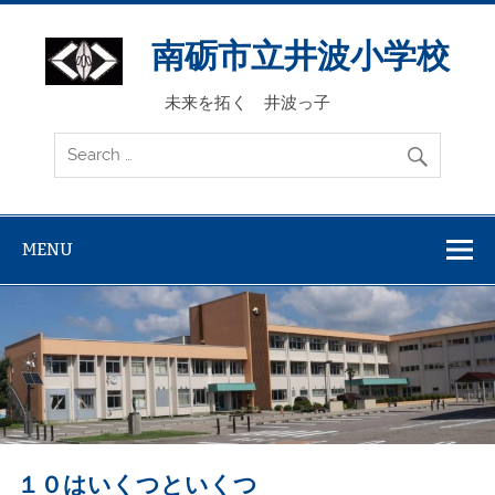
Skip
to
content
南砺市立井波小学校
未来を拓く 井波っ子
MENU
１０はいくつといくつ