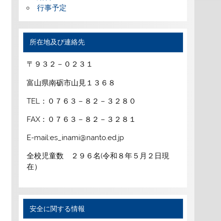
行事予定
所在地及び連絡先
〒９３２－０２３１
富山県南砺市山見１３６８
TEL：０７６３－８２－３２８０
FAX：０７６３－８２－３２８１
E-mail:es_inami@nanto.ed.jp
全校児童数 ２９６名(令和８年５月２日現
在）
安全に関する情報