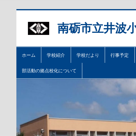
Skip
to
content
南砺市立井波
ホーム
学校紹介
学校だより
行事予定
部活動の拠点校化について