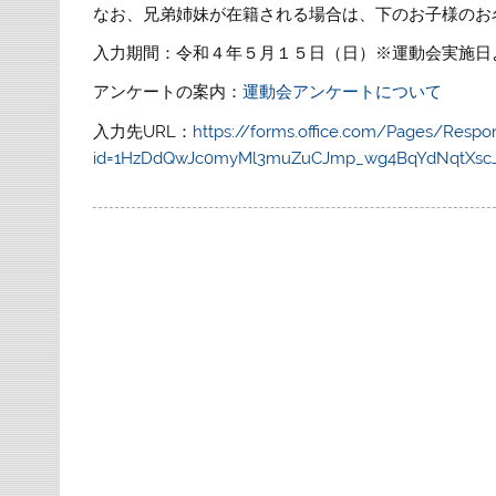
なお、兄弟姉妹が在籍される場合は、下のお子様のお
入力期間：令和４年５月１５日（日）※運動会実施日
アンケートの案内：
運動会アンケートについて
入力先URL：
https://forms.office.com/Pages/Respo
id=1HzDdQwJc0myMl3muZuCJmp_wg4BqYdNqtXs