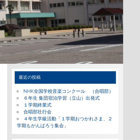
最近の投稿
NHK全国学校音楽コンクール （合唱部）
６年生 集団宿泊学習（立山）出発式
１学期終業式
合唱部壮行会
４年生学級活動「１学期おつかれさま、２
学期もがんばろう集会」