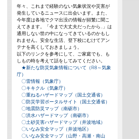
年々、これまで経験のない気象状況や災害が
発生しているニュースに出会います。また、
今年度は各地でクマ出没の情報が頻繁に聞こ
えてきます。「今まで大丈夫だったから…」は
通用しない世の中になってきているのかもし
れません。安全な生活、登下校にむけてアン
テナを高くしておきましょう。
以下のリンクを参考にして、ご家庭でも、も
しもの時を考えて話をしてみてください。
★新たな防災気象情報について（R8～気象
庁）
〇雷情報（気象庁）
〇キキクル（気象庁）
〇重ねるハザードマップ（国土交通省）
〇防災学習ポータルサイト（国土交通省）
〇地震防災マップ（南砺市）
〇洪水ハザードマップ（南砺市）
〇土砂災害ハザードマップ（井波地域）
〇いなみ安全マップ（井波地区）
〇いなみ安全マップ（山野・高瀬・南山