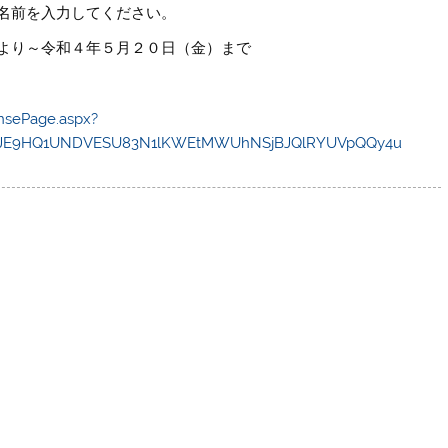
名前を入力してください。
より～令和４年５月２０日（金）まで
nsePage.aspx?
cJE9HQ1UNDVESU83N1lKWEtMWUhNSjBJQlRYUVpQQy4u