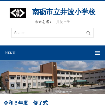
Skip
to
content
南砺市立井波小学校
未来を拓く 井波っ子
MENU
令和３年度 修了式