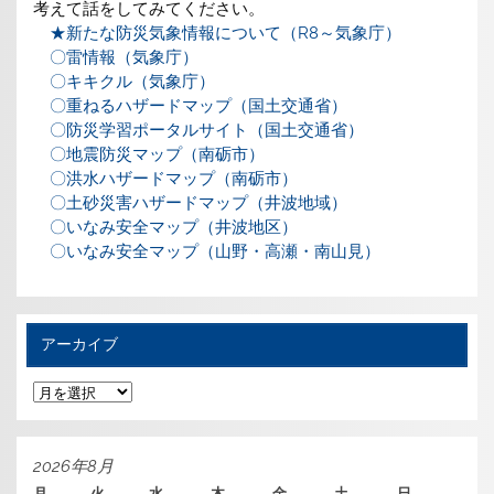
考えて話をしてみてください。
★新たな防災気象情報について（R8～気象庁）
〇雷情報（気象庁）
〇キキクル（気象庁）
〇重ねるハザードマップ（国土交通省）
〇防災学習ポータルサイト（国土交通省）
〇地震防災マップ（南砺市）
〇洪水ハザードマップ（南砺市）
〇土砂災害ハザードマップ（井波地域）
〇いなみ安全マップ（井波地区）
〇いなみ安全マップ（山野・高瀬・南山見）
アーカイブ
ア
ー
カ
イ
ブ
2026年8月
月
火
水
木
金
土
日