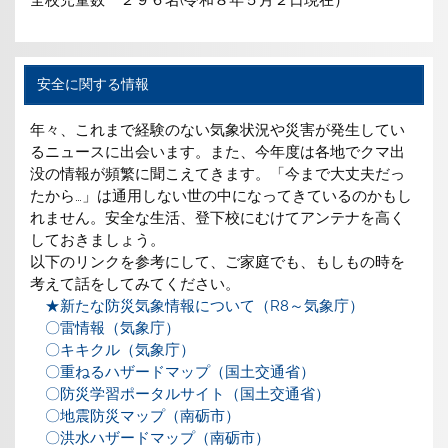
全校児童数 ２９６名(令和８年５月２日現在）
安全に関する情報
年々、これまで経験のない気象状況や災害が発生してい
るニュースに出会います。また、今年度は各地でクマ出
没の情報が頻繁に聞こえてきます。「今まで大丈夫だっ
たから…」は通用しない世の中になってきているのかもし
れません。安全な生活、登下校にむけてアンテナを高く
しておきましょう。
以下のリンクを参考にして、ご家庭でも、もしもの時を
考えて話をしてみてください。
★新たな防災気象情報について（R8～気象庁）
〇雷情報（気象庁）
〇キキクル（気象庁）
〇重ねるハザードマップ（国土交通省）
〇防災学習ポータルサイト（国土交通省）
〇地震防災マップ（南砺市）
〇洪水ハザードマップ（南砺市）