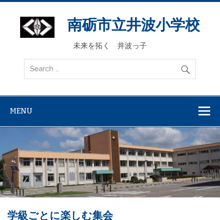
Skip
to
content
南砺市立井波小学校
未来を拓く 井波っ子
MENU
学級ごとに楽しむ集会