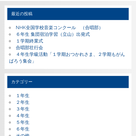
最近の投稿
NHK全国学校音楽コンクール （合唱部）
６年生 集団宿泊学習（立山）出発式
１学期終業式
合唱部壮行会
４年生学級活動「１学期おつかれさま、２学期もがん
ばろう集会」
カテゴリー
１年生
２年生
３年生
４年生
５年生
６年生
その他