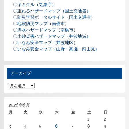
〇キキクル（気象庁）
〇重ねるハザードマップ（国土交通省）
〇防災学習ポータルサイト（国土交通省）
〇地震防災マップ（南砺市）
〇洪水ハザードマップ（南砺市）
〇土砂災害ハザードマップ（井波地域）
〇いなみ安全マップ（井波地区）
〇いなみ安全マップ（山野・高瀬・南山見）
アーカイブ
ア
ー
カ
イ
ブ
2026年8月
月
火
水
木
金
土
日
1
2
3
4
5
6
7
8
9