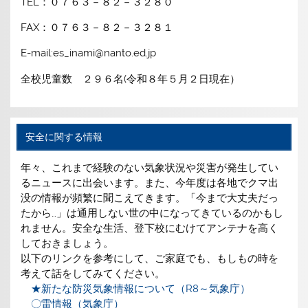
TEL：０７６３－８２－３２８０
FAX：０７６３－８２－３２８１
E-mail:es_inami@nanto.ed.jp
全校児童数 ２９６名(令和８年５月２日現在）
安全に関する情報
年々、これまで経験のない気象状況や災害が発生してい
るニュースに出会います。また、今年度は各地でクマ出
没の情報が頻繁に聞こえてきます。「今まで大丈夫だっ
たから…」は通用しない世の中になってきているのかもし
れません。安全な生活、登下校にむけてアンテナを高く
しておきましょう。
以下のリンクを参考にして、ご家庭でも、もしもの時を
考えて話をしてみてください。
★新たな防災気象情報について（R8～気象庁）
〇雷情報（気象庁）