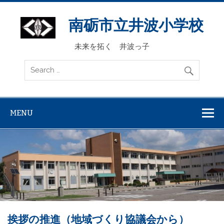
Skip
to
content
南砺市立井波小学校
未来を拓く 井波っ子
MENU
挨拶の推進（地域づくり協議会から）