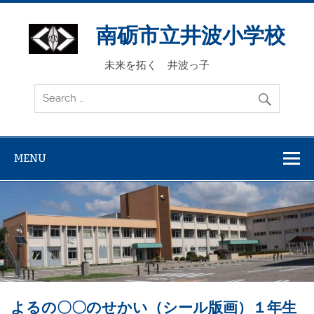
Skip
to
content
南砺市立井波小学校
未来を拓く 井波っ子
MENU
よるの〇〇のせかい（シール版画）１年生