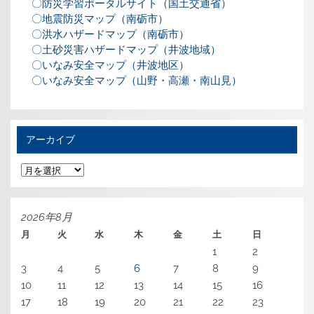
〇防災学習ポータルサイト（国土交通省）
〇地震防災マップ（南砺市）
〇洪水ハザードマップ（南砺市）
〇土砂災害ハザードマップ（井波地域）
〇いなみ安全マップ（井波地区）
〇いなみ安全マップ（山野・高瀬・南山見）
アーカイブ
ア
ー
カ
イ
ブ
2026年8月
月
火
水
木
金
土
日
1
2
3
4
5
6
7
8
9
10
11
12
13
14
15
16
17
18
19
20
21
22
23