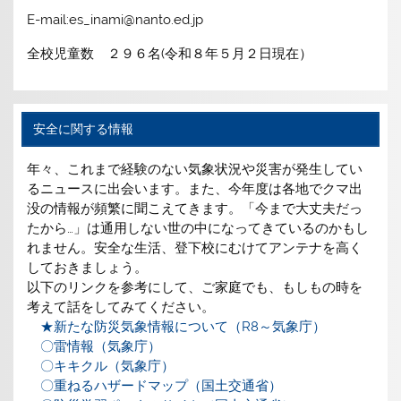
E-mail:es_inami@nanto.ed.jp
全校児童数 ２９６名(令和８年５月２日現在）
安全に関する情報
年々、これまで経験のない気象状況や災害が発生してい
るニュースに出会います。また、今年度は各地でクマ出
没の情報が頻繁に聞こえてきます。「今まで大丈夫だっ
たから…」は通用しない世の中になってきているのかもし
れません。安全な生活、登下校にむけてアンテナを高く
しておきましょう。
以下のリンクを参考にして、ご家庭でも、もしもの時を
考えて話をしてみてください。
★新たな防災気象情報について（R8～気象庁）
〇雷情報（気象庁）
〇キキクル（気象庁）
〇重ねるハザードマップ（国土交通省）