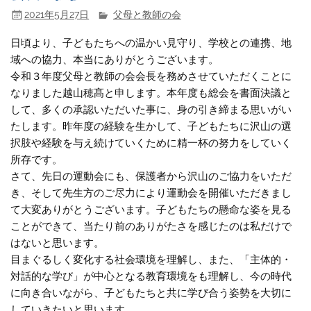
2021年5月27日
父母と教師の会
日頃より、子どもたちへの温かい見守り、学校との連携、地
域への協力、本当にありがとうございます。
令和３年度父母と教師の会会長を務めさせていただくことに
なりました越山穂髙と申します。本年度も総会を書面決議と
して、多くの承認いただいた事に、身の引き締まる思いがい
たします。昨年度の経験を生かして、子どもたちに沢山の選
択肢や経験を与え続けていくために精一杯の努力をしていく
所存です。
さて、先日の運動会にも、保護者から沢山のご協力をいただ
き、そして先生方のご尽力により運動会を開催いただきまし
て大変ありがとうございます。子どもたちの懸命な姿を見る
ことができて、当たり前のありがたさを感じたのは私だけで
はないと思います。
目まぐるしく変化する社会環境を理解し、また、「主体的・
対話的な学び」が中心となる教育環境をも理解し、今の時代
に向き合いながら、子どもたちと共に学び合う姿勢を大切に
していきたいと思います。