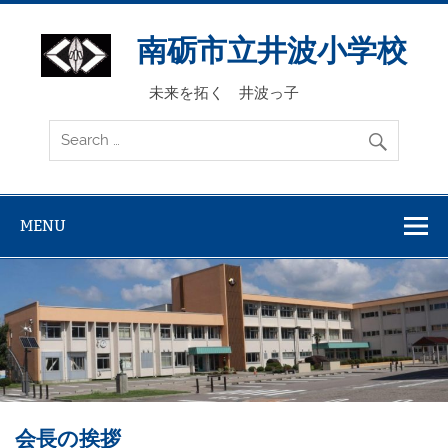
Skip
to
content
南砺市立井波小学校
未来を拓く 井波っ子
MENU
会長の挨拶