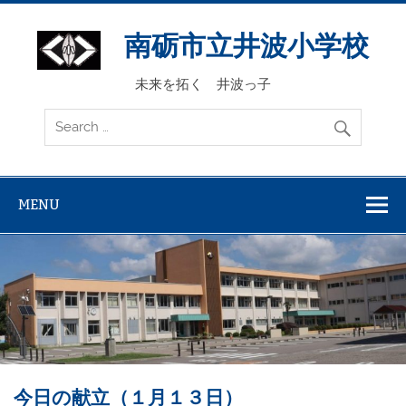
Skip
to
content
南砺市立井波小学校
未来を拓く 井波っ子
MENU
今日の献立（１月１３日）