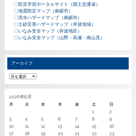
〇防災学習ポータルサイト（国土交通省）
〇地震防災マップ（南砺市）
〇洪水ハザードマップ（南砺市）
〇土砂災害ハザードマップ（井波地域）
〇いなみ安全マップ（井波地区）
〇いなみ安全マップ（山野・高瀬・南山見）
アーカイブ
ア
ー
カ
イ
ブ
2026年8月
月
火
水
木
金
土
日
1
2
3
4
5
6
7
8
9
10
11
12
13
14
15
16
17
18
19
20
21
22
23