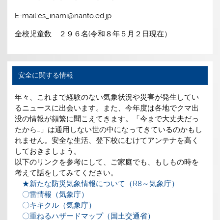
E-mail:es_inami@nanto.ed.jp
全校児童数 ２９６名(令和８年５月２日現在）
安全に関する情報
年々、これまで経験のない気象状況や災害が発生してい
るニュースに出会います。また、今年度は各地でクマ出
没の情報が頻繁に聞こえてきます。「今まで大丈夫だっ
たから…」は通用しない世の中になってきているのかもし
れません。安全な生活、登下校にむけてアンテナを高く
しておきましょう。
以下のリンクを参考にして、ご家庭でも、もしもの時を
考えて話をしてみてください。
★新たな防災気象情報について（R8～気象庁）
〇雷情報（気象庁）
〇キキクル（気象庁）
〇重ねるハザードマップ（国土交通省）