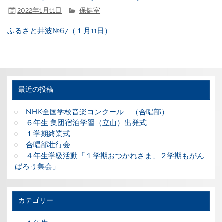
2022年1月11日
保健室
ふるさと井波№67（１月11日）
最近の投稿
NHK全国学校音楽コンクール （合唱部）
６年生 集団宿泊学習（立山）出発式
１学期終業式
合唱部壮行会
４年生学級活動「１学期おつかれさま、２学期もがん
ばろう集会」
カテゴリー