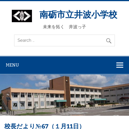
Skip
to
content
南砺市立井波小学校
未来を拓く 井波っ子
MENU
校長だより№67（１月11日）