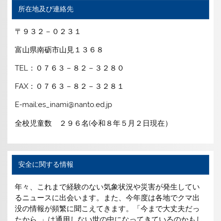
所在地及び連絡先
〒９３２－０２３１
富山県南砺市山見１３６８
TEL：０７６３－８２－３２８０
FAX：０７６３－８２－３２８１
E-mail:es_inami@nanto.ed.jp
全校児童数 ２９６名(令和８年５月２日現在）
安全に関する情報
年々、これまで経験のない気象状況や災害が発生してい
るニュースに出会います。また、今年度は各地でクマ出
没の情報が頻繁に聞こえてきます。「今まで大丈夫だっ
たから…」は通用しない世の中になってきているのかもし