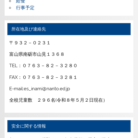
給食
行事予定
所在地及び連絡先
〒９３２－０２３１
富山県南砺市山見１３６８
TEL：０７６３－８２－３２８０
FAX：０７６３－８２－３２８１
E-mail:es_inami@nanto.ed.jp
全校児童数 ２９６名(令和８年５月２日現在）
安全に関する情報