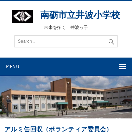
Skip
to
content
南砺市立井波小学校
未来を拓く 井波っ子
MENU
アルミ缶回収（ボランティア委員会）