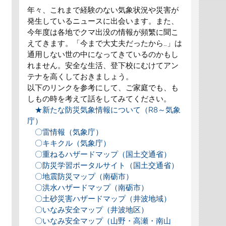
年々、これまで経験のない気象状況や災害が
発生しているニュースに出会います。また、
今年度は各地でクマ出没の情報が頻繁に聞こ
えてきます。「今まで大丈夫だったから…」は
通用しない世の中になってきているのかもし
れません。安全な生活、登下校にむけてアン
テナを高くしておきましょう。
以下のリンクを参考にして、ご家庭でも、も
しもの時を考えて話をしてみてください。
★新たな防災気象情報について（R8～気象
庁）
〇雷情報（気象庁）
〇キキクル（気象庁）
〇重ねるハザードマップ（国土交通省）
〇防災学習ポータルサイト（国土交通省）
〇地震防災マップ（南砺市）
〇洪水ハザードマップ（南砺市）
〇土砂災害ハザードマップ（井波地域）
〇いなみ安全マップ（井波地区）
〇いなみ安全マップ（山野・高瀬・南山