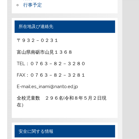
行事予定
所在地及び連絡先
〒９３２－０２３１
富山県南砺市山見１３６８
TEL：０７６３－８２－３２８０
FAX：０７６３－８２－３２８１
E-mail:es_inami@nanto.ed.jp
全校児童数 ２９６名(令和８年５月２日現
在）
安全に関する情報