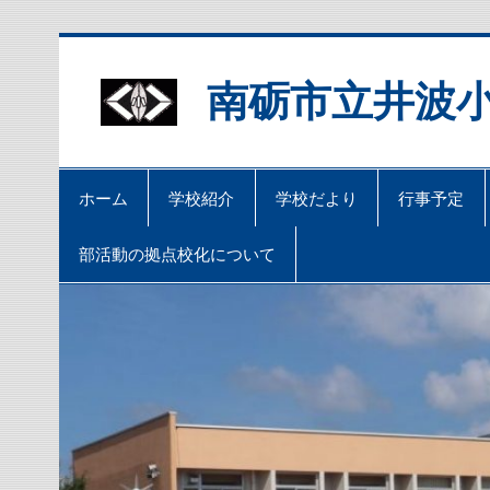
Skip
to
content
南砺市立井波
ホーム
学校紹介
学校だより
行事予定
部活動の拠点校化について