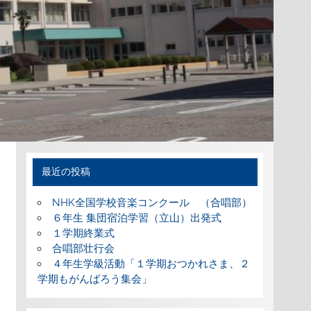
最近の投稿
NHK全国学校音楽コンクール （合唱部）
６年生 集団宿泊学習（立山）出発式
１学期終業式
合唱部壮行会
４年生学級活動「１学期おつかれさま、２
学期もがんばろう集会」