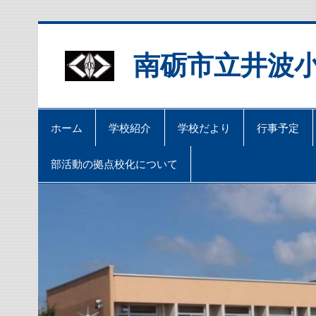
Skip
to
content
南砺市立井波
ホーム
学校紹介
学校だより
行事予定
部活動の拠点校化について