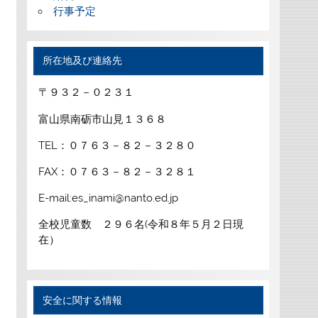
行事予定
所在地及び連絡先
〒９３２－０２３１
富山県南砺市山見１３６８
TEL：０７６３－８２－３２８０
FAX：０７６３－８２－３２８１
E-mail:es_inami@nanto.ed.jp
全校児童数 ２９６名(令和８年５月２日現
在）
安全に関する情報