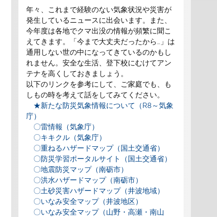
年々、これまで経験のない気象状況や災害が
発生しているニュースに出会います。また、
今年度は各地でクマ出没の情報が頻繁に聞こ
えてきます。「今まで大丈夫だったから…」は
通用しない世の中になってきているのかもし
れません。安全な生活、登下校にむけてアン
テナを高くしておきましょう。
以下のリンクを参考にして、ご家庭でも、も
しもの時を考えて話をしてみてください。
★新たな防災気象情報について（R8～気象
庁）
〇雷情報（気象庁）
〇キキクル（気象庁）
〇重ねるハザードマップ（国土交通省）
〇防災学習ポータルサイト（国土交通省）
〇地震防災マップ（南砺市）
〇洪水ハザードマップ（南砺市）
〇土砂災害ハザードマップ（井波地域）
〇いなみ安全マップ（井波地区）
〇いなみ安全マップ（山野・高瀬・南山