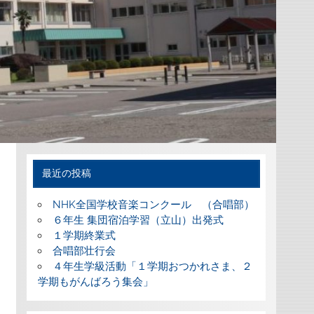
最近の投稿
NHK全国学校音楽コンクール （合唱部）
６年生 集団宿泊学習（立山）出発式
１学期終業式
合唱部壮行会
４年生学級活動「１学期おつかれさま、２
学期もがんばろう集会」