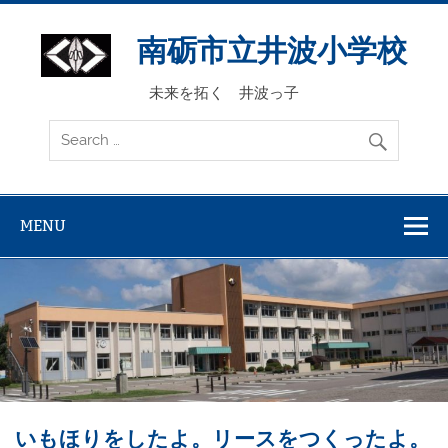
Skip
to
content
南砺市立井波小学校
未来を拓く 井波っ子
MENU
いもほりをしたよ。リースをつくったよ。