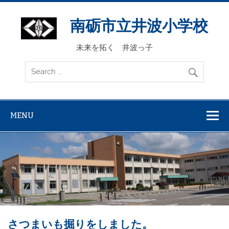
Skip
to
content
南砺市立井波小学校
未来を拓く 井波っ子
MENU
さつまいも掘りをしました。