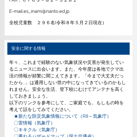
FAX：０７６３－８２－３２８１
E-mail:es_inami@nanto.ed.jp
全校児童数 ２９６名(令和８年５月２日現在）
安全に関する情報
年々、これまで経験のない気象状況や災害が発生してい
るニュースに出会います。また、今年度は各地でクマ出
没の情報が頻繁に聞こえてきます。「今まで大丈夫だっ
たから…」は通用しない世の中になってきているのかもし
れません。安全な生活、登下校にむけてアンテナを高く
しておきましょう。
以下のリンクを参考にして、ご家庭でも、もしもの時を
考えて話をしてみてください。
★新たな防災気象情報について（R8～気象庁）
〇雷情報（気象庁）
〇キキクル（気象庁）
〇重ねるハザードマップ（国土交通省）