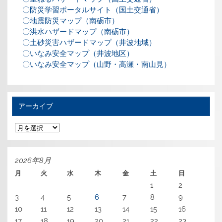
〇防災学習ポータルサイト（国土交通省）
〇地震防災マップ（南砺市）
〇洪水ハザードマップ（南砺市）
〇土砂災害ハザードマップ（井波地域）
〇いなみ安全マップ（井波地区）
〇いなみ安全マップ（山野・高瀬・南山見）
アーカイブ
ア
ー
カ
イ
ブ
2026年8月
月
火
水
木
金
土
日
1
2
3
4
5
6
7
8
9
10
11
12
13
14
15
16
17
18
19
20
21
22
23