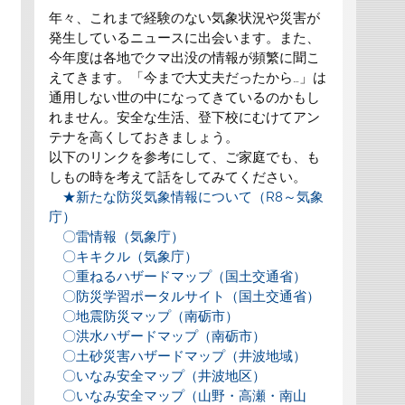
年々、これまで経験のない気象状況や災害が
発生しているニュースに出会います。また、
今年度は各地でクマ出没の情報が頻繁に聞こ
えてきます。「今まで大丈夫だったから…」は
通用しない世の中になってきているのかもし
れません。安全な生活、登下校にむけてアン
テナを高くしておきましょう。
以下のリンクを参考にして、ご家庭でも、も
しもの時を考えて話をしてみてください。
★新たな防災気象情報について（R8～気象
庁）
〇雷情報（気象庁）
〇キキクル（気象庁）
〇重ねるハザードマップ（国土交通省）
〇防災学習ポータルサイト（国土交通省）
〇地震防災マップ（南砺市）
〇洪水ハザードマップ（南砺市）
〇土砂災害ハザードマップ（井波地域）
〇いなみ安全マップ（井波地区）
〇いなみ安全マップ（山野・高瀬・南山