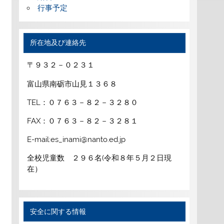
行事予定
所在地及び連絡先
〒９３２－０２３１
富山県南砺市山見１３６８
TEL：０７６３－８２－３２８０
FAX：０７６３－８２－３２８１
E-mail:es_inami@nanto.ed.jp
全校児童数 ２９６名(令和８年５月２日現
在）
安全に関する情報