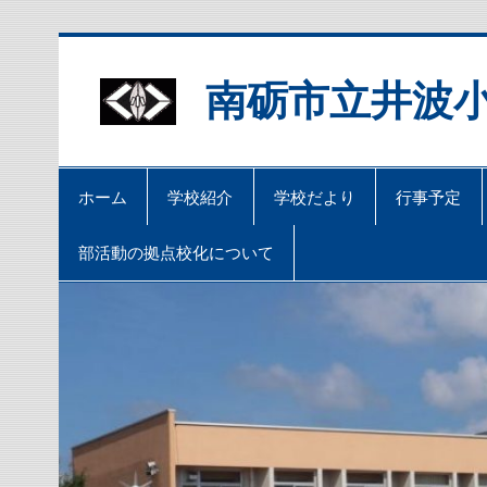
Skip
to
content
南砺市立井波
ホーム
学校紹介
学校だより
行事予定
部活動の拠点校化について