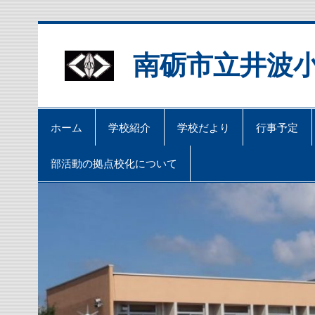
Skip
to
content
南砺市立井波
ホーム
学校紹介
学校だより
行事予定
部活動の拠点校化について