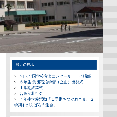
最近の投稿
NHK全国学校音楽コンクール （合唱部）
６年生 集団宿泊学習（立山）出発式
１学期終業式
合唱部壮行会
４年生学級活動「１学期おつかれさま、２
学期もがんばろう集会」