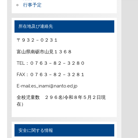
行事予定
所在地及び連絡先
〒９３２－０２３１
富山県南砺市山見１３６８
TEL：０７６３－８２－３２８０
FAX：０７６３－８２－３２８１
E-mail:es_inami@nanto.ed.jp
全校児童数 ２９６名(令和８年５月２日現
在）
安全に関する情報