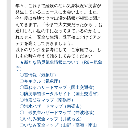
年々、これまで経験のない気象状況や災害が
発生しているニュースに出会います。また、
今年度は各地でクマ出没の情報が頻繁に聞こ
えてきます。「今まで大丈夫だったから…」は
通用しない世の中になってきているのかもし
れません。安全な生活、登下校にむけてアン
テナを高くしておきましょう。
以下のリンクを参考にして、ご家庭でも、も
しもの時を考えて話をしてみてください。
★新たな防災気象情報について（R8～気象
庁）
〇雷情報（気象庁）
〇キキクル（気象庁）
〇重ねるハザードマップ（国土交通省）
〇防災学習ポータルサイト（国土交通省）
〇地震防災マップ（南砺市）
〇洪水ハザードマップ（南砺市）
〇土砂災害ハザードマップ（井波地域）
〇いなみ安全マップ（井波地区）
〇いなみ安全マップ（山野・高瀬・南山