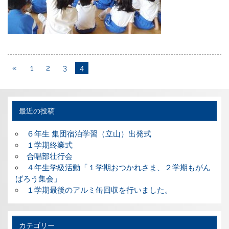
«
1
2
3
4
最近の投稿
６年生 集団宿泊学習（立山）出発式
１学期終業式
合唱部壮行会
４年生学級活動「１学期おつかれさま、２学期もがん
ばろう集会」
１学期最後のアルミ缶回収を行いました。
カテゴリー