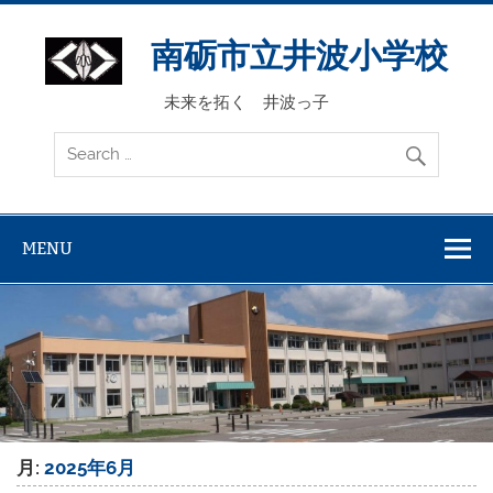
Skip
to
content
南砺市立井波小学校
未来を拓く 井波っ子
MENU
月:
2025年6月